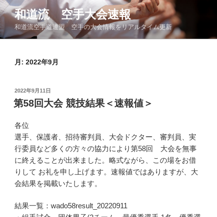
コ
和道流 空手大会速報
ン
和道流空手道連盟 空手の大会情報をリアルタイム更新
テ
ン
ツ
月:
2022年9月
へ
ス
キ
投
2022年9月11日
ッ
稿
第58回大会 競技結果＜速報値＞
日:
プ
各位
選手、保護者、招待審判員、大会ドクター、審判員、実
行委員など多くの方々の協力により第58回 大会を無事
に終えることが出来ました。略式ながら、この場をお借
りして お礼を申し上げます。速報値ではありますが、大
会結果を掲載いたします。
結果一覧：wado58result_20220911